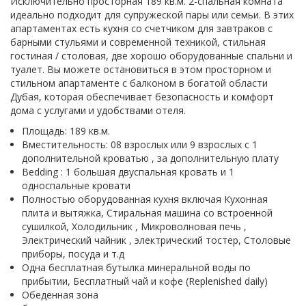
Исключительно просторная 189 кв.м. 2-спальная комната
идеально подходит для супружеской пары или семьи. В этих
апартаментах есть кухня со счетчиком для завтраков с
барными стульями и современной техникой, стильная
гостиная / столовая, две хорошо оборудованные спальни и
туалет. Вы можете остановиться в этом просторном и
стильном апартаменте с балконом в богатой области
Дубая, которая обеспечивает безопасность и комфорт
дома с услугами и удобствами отеля.
Площадь: 189 кв.м.
Вместительность: 08 взрослых или 9 взрослых с 1
дополнительной кроватью , за дополнительную плату
Bedding : 1 большая двуспальная кровать и 1
односпальные кровати
Полностью оборудованная кухня включая Кухонная
плита и вытяжка, Стиральная машина со встроенной
сушилкой, Холодильник , Микроволновая печь ,
Электрический чайник , электрический тостер, Столовые
приборы, посуда и т.д
Одна бесплатная бутылка минеральной воды по
прибытии, Бесплатный чай и кофе (Replenished daily)
Обеденная зона