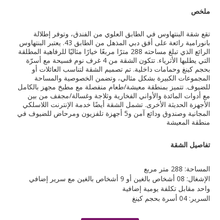
ملخص
تقع شقة البنتهاوس في الطابق العلوي من الفندق، وتوفر إطلالة
بانورامية رائعة على أفق دبي المذهل من الطابق 43. يعتبر البنتهاوس
الرائع الذي تبلغ مساحته 288 مترًا مربعًا خيارًا مثاليًا للرفاهية المطلقة
التي يطلبها الأثرياء. تتكون الشقة من 4 غرف نوم فسيحة مع أسرّة
بحجم كينغ وحمامات داخلية. تم تصميم الشقة لتناسب العائلات أو
المجموعات الكبيرة بشكل مثالي، وتضمن الخصوصية والمساحة
للضيوف. تتميز بمنطقة معيشة/طعام منفصلة مع مطبخ مجهز بالكامل
مع أدوات المائدة والأواني الفخارية وثلاجة وغسالة/مجفف من بين
الأجهزة الحديثة الأخرى. تشمل الشقة أيضًا خدمة الإنترنت اللاسلكي
المجانية وصندوق ودائع آمن و5 أجهزة تلفزيون ومرحاض للضيوف في
منطقة المعيشة
تفاصيل الشقة
المساحة: 288 متر مربع
الإشغال: 08 أشخاص بالغين أو 9 أشخاص بالغين مع سرير إضافي
واحد مقابل تكلفة يومية إضافية
السرير: 04 أسرة بحجم كينغ